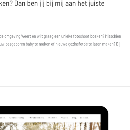
ken? Dan ben jij bij mij aan het juiste
 de omgeving Weert en wilt graag een unieke fotoshoot boeken? Misschien
ouw pasgeboren baby te maken of nieuwe gezinsfoto’s te laten maken? Bij