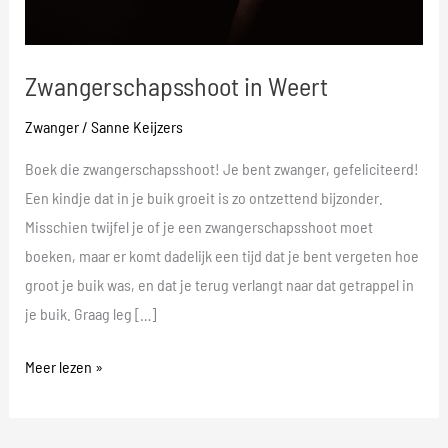
Zwangerschapsshoot in Weert
Zwanger
/
Sanne Keijzers
Boek die zwangerschapsshoot! Je bent zwanger, gefeliciteerd!
Een kindje dat in je buik groeit is zo ontzettend bijzonder.
Misschien twijfel je of je een zwangerschapsshoot moet
boeken, maar er komt dadelijk een tijd dat je bent vergeten hoe
groot je buik was, en dat je terug verlangt naar dat getrappel in
je buik. Graag leg […]
Meer lezen »